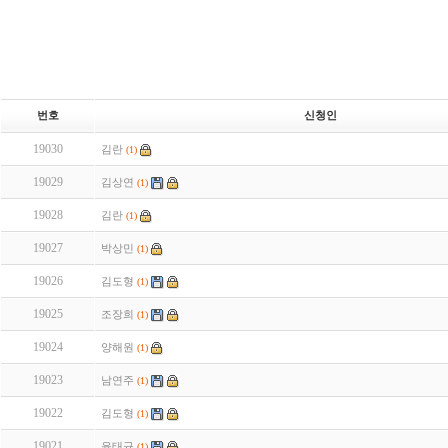
번호
신청인
19030
김란
(1)
19029
김상연
(1)
19028
김란
(1)
19027
박상민
(1)
19026
김도형
(1)
19025
조장희
(1)
19024
양해원
(1)
19023
남연주
(1)
19022
김도형
(1)
19021
윤태규
(1)