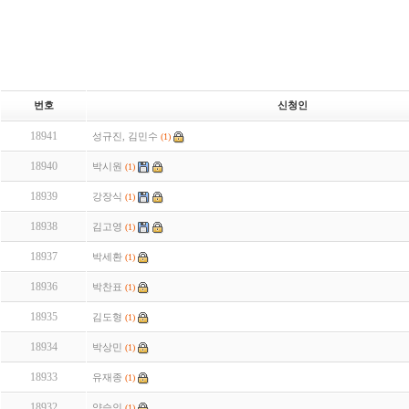
번호
신청인
18941
성규진, 김민수
(1)
18940
박시원
(1)
18939
강장식
(1)
18938
김고영
(1)
18937
박세환
(1)
18936
박찬표
(1)
18935
김도형
(1)
18934
박상민
(1)
18933
유재종
(1)
18932
양승인
(1)