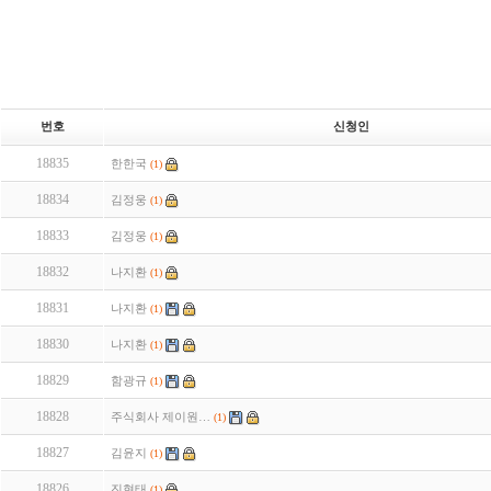
번호
신청인
18835
한한국
(1)
18834
김정웅
(1)
18833
김정웅
(1)
18832
나지환
(1)
18831
나지환
(1)
18830
나지환
(1)
18829
함광규
(1)
18828
주식회사 제이원…
(1)
18827
김윤지
(1)
18826
진현태
(1)