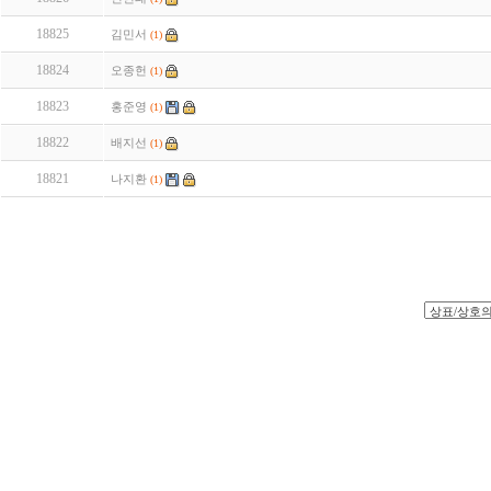
18825
김민서
(1)
18824
오종헌
(1)
18823
홍준영
(1)
18822
배지선
(1)
18821
나지환
(1)